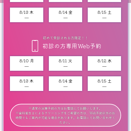
8/13 木
8/14 金
8/15 土
━
━
━
初めて受診される方限定！！
初診の方専用Web予約
8/10 月
8/11 火
8/12 水
━
━
━
8/13 木
8/14 金
8/15 土
━
━
━
※通常の治療予約の方はお電話にてお願いします。
※歯科衛生士によるクリーニングをご希望の方は、Web予約以外のお
時間でもご案内が可能な場合があります。お電話にてお問い合わせく
ださい。