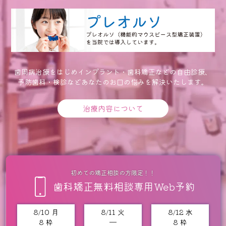
歯周病治療をはじめインプラント・歯科矯正などの自由診療、
予防歯科・検診などあなたのお口の悩みを解決いたします。
治療内容について
初めての矯正相談の方限定！！
歯科矯正無料相談専用Web予約
8/10 月
8/11 火
8/12 水
8 枠
━
8 枠