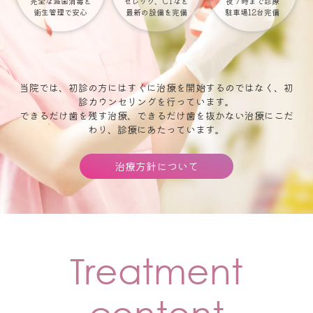
完全な滅菌消毒と
セレック、CTなど
夜７時まで診療
衛生管理で安心
最新の設備を完備
駐車場12台完備
当院では、初診の方にはすぐに治療を開始するのではなく、初
診カウンセリングを行っています。
できるだけ歯を残す治療、できるだけ歯を抜かない治療にこだ
わり、診療にあたっています。
治療方針について
Treatment
content