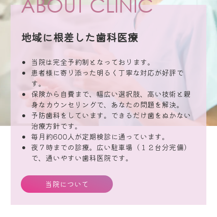
ABOUT CLINIC
#プレオルソ
地域に根差した歯科医療
当院は完全予約制となっております。
患者様に寄り添った明るく丁寧な対応が好評で
す。
保険から自費まで、幅広い選択肢、高い技術と親
身なカウンセリングで、あなたの問題を解決。
予防歯科をしています。できるだけ歯をぬかない
治療方針です。
毎月約600人が定期検診に通っています。
夜７時までの診療。広い駐車場（１２台分完備）
で、通いやすい歯科医院です。
当院について