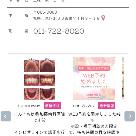
〒065-0030
住所
札幌市東区北３０条東７丁目３－１８
011-722-8020
電話
2026/08/08
最新情報
2026/08/07
最新情報
202
こんにちは😃加藤歯科医院
WEB予約を開始しました📲
こんに
です🦷

✨  

初診・矯正相談の方限定
インビザラインで矯正を行
で、待ち時間の目安確認や
先日