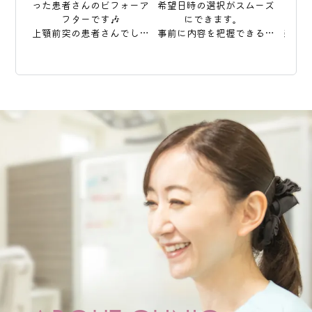
った患者さんのビフォーア
希望日時の選択がスムーズ
サッ
フターです🎶

にできます。  

上顎前突の患者さんでした
事前に内容を把握できるの
美味
が、前歯がしっかり収まっ
で、当日はスムーズなご案
ても盛
たのとアーチが綺麗になり
内が可能です🦷  

野外
歯と歯の間の隙間も改善さ
ご来院前の準備にもお役立
気も
れました。

てください。お知らせを更
べ
新しました。
たく
そこまで歯並びは悪くない
ジし
けど、ちょっとここ
も元
が、、、

と少しだけ気になる！とい
う方も

インビザラインで理想の歯
並びになってみません
#ママ
か？？

まずは気軽に矯正相談にい
らしてみて下さいね😊🎶

#東区予防歯科

#札幌矯正歯科

#インビザライン

#インビザラインファースト
