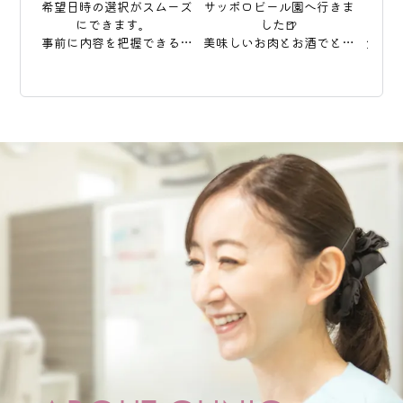
希望日時の選択がスムーズ
サッポロビール園へ行きま
した
にできます。  

した🍺

事前に内容を把握できるの
美味しいお肉とお酒でとっ
生え
で、当日はスムーズなご案
ても盛り上がりました〜💕

ザラ
内が可能です🦷  

野外での焼肉と楽しい雰囲
が狭
ご来院前の準備にもお役立
気もありいつもより沢山食
生に
てください。お知らせを更
べちゃいました😋🍖

ーチ
新しました。
たくさんエネルギーチャー
列
ジしたので夏休み中の診療
も元気いっぱいやっていき
お子
ますっ！！

歯並
いう
#東区予防歯科

談に
#札幌矯正歯科

#ママとこどものはいしゃさ
ん 

#インビザライン

#プレオルソ
#ママ