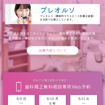
歯周病治療をはじめインプラント・歯科矯正などの自由診療、
予防歯科・検診などあなたのお口の悩みを解決いたします。
治療内容について
初めての矯正相談の方限定！！
歯科矯正無料相談専用Web予約
8/9 日
8/10 月
8/11 火
━
8 枠
━