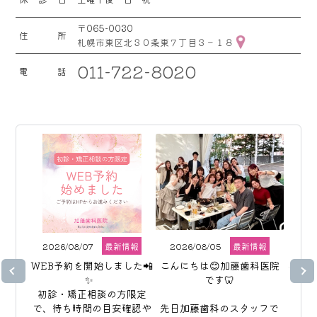
〒065-0030
住所
札幌市東区北３０条東７丁目３－１８
011-722-8020
電話
2026/08/07
最新情報
2026/08/05
最新情報
202
WEB予約を開始しました📲
こんにちは😊加藤歯科医院
こんに
✨  

です🦷

初診・矯正相談の方限定
で、待ち時間の目安確認や
先日加藤歯科のスタッフで
イン