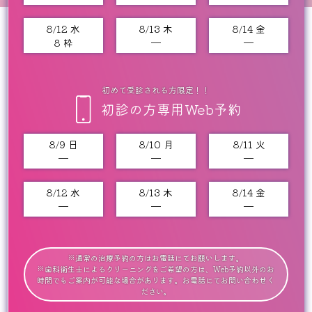
8/12 水
8/13 木
8/14 金
8 枠
━
━
初めて受診される方限定！！
初診の方専用Web予約
8/9 日
8/10 月
8/11 火
━
━
━
8/12 水
8/13 木
8/14 金
━
━
━
※通常の治療予約の方はお電話にてお願いします。
※歯科衛生士によるクリーニングをご希望の方は、Web予約以外のお
時間でもご案内が可能な場合があります。お電話にてお問い合わせく
ださい。