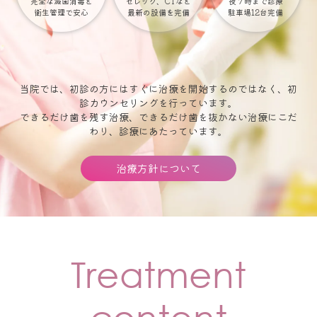
完全な滅菌消毒と
セレック、CTなど
夜７時まで診療
衛生管理で安心
最新の設備を完備
駐車場12台完備
当院では、初診の方にはすぐに治療を開始するのではなく、初
診カウンセリングを行っています。
できるだけ歯を残す治療、できるだけ歯を抜かない治療にこだ
わり、診療にあたっています。
治療方針について
Treatment
content