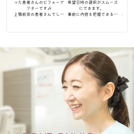
った患者さんのビフォーア
希望日時の選択がスムーズ
サッ
フターです🎶

にできます。  

上顎前突の患者さんでした
事前に内容を把握できるの
美味
が、前歯がしっかり収まっ
で、当日はスムーズなご案
ても盛
たのとアーチが綺麗になり
内が可能です🦷  

野外
歯と歯の間の隙間も改善さ
ご来院前の準備にもお役立
気も
れました。

てください。お知らせを更
べ
新しました。
たく
そこまで歯並びは悪くない
ジし
けど、ちょっとここ
も元
が、、、

と少しだけ気になる！とい
う方も

インビザラインで理想の歯
並びになってみません
#ママ
か？？

まずは気軽に矯正相談にい
らしてみて下さいね😊🎶

#東区予防歯科

#札幌矯正歯科

#インビザライン

#インビザラインファースト
