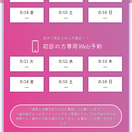
8/14 金
8/15 土
8/16 日
━
━
━
初めて受診される方限定！！
初診の方専用Web予約
8/11 火
8/12 水
8/13 木
━
━
━
8/14 金
8/15 土
8/16 日
━
━
━
※通常の治療予約の方はお電話にてお願いします。
※歯科衛生士によるクリーニングをご希望の方は、Web予約以外のお
時間でもご案内が可能な場合があります。お電話にてお問い合わせく
ださい。