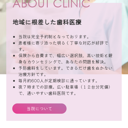
ABOUT CLINIC
#プレオルソ
地域に根差した歯科医療
当院は完全予約制となっております。
患者様に寄り添った明るく丁寧な対応が好評で
す。
保険から自費まで、幅広い選択肢、高い技術と親
身なカウンセリングで、あなたの問題を解決。
予防歯科をしています。できるだけ歯をぬかない
治療方針です。
毎月約600人が定期検診に通っています。
夜７時までの診療。広い駐車場（１２台分完備）
で、通いやすい歯科医院です。
当院について