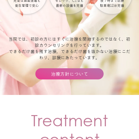
完全な滅菌消毒と
セレック、CTなど
夜７時まで診療
衛生管理で安心
最新の設備を完備
駐車場12台完備
当院では、初診の方にはすぐに治療を開始するのではなく、初
診カウンセリングを行っています。
できるだけ歯を残す治療、できるだけ歯を抜かない治療にこだ
わり、診療にあたっています。
治療方針について
Treatment
content