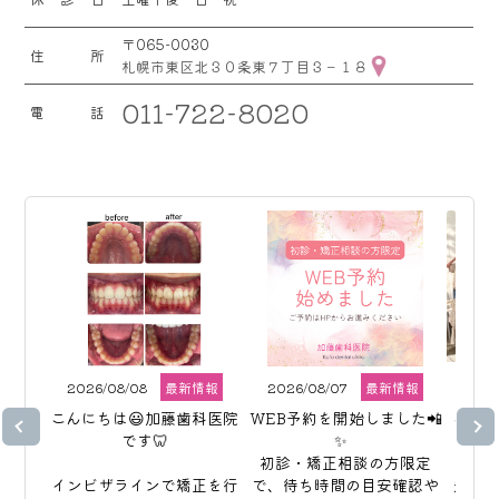
〒065-0030
住所
札幌市東区北３０条東７丁目３－１８
011-722-8020
電話
2026/08/08
最新情報
2026/08/07
最新情報
202
こんにちは😃加藤歯科医院
WEB予約を開始しました📲
こんに
です🦷

✨  

初診・矯正相談の方限定
インビザラインで矯正を行
で、待ち時間の目安確認や
先日