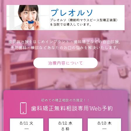
歯周病治療をはじめインプラント・歯科矯正などの自由診療、
予防歯科・検診などあなたのお口の悩みを解決いたします。
治療内容について
初めての矯正相談の方限定！！
歯科矯正無料相談専用Web予約
8/11 火
8/12 水
8/13 木
━
8 枠
━