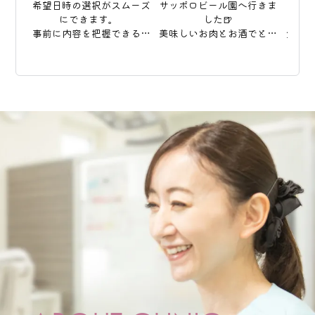
希望日時の選択がスムーズ
サッポロビール園へ行きま
した
にできます。  

した🍺

事前に内容を把握できるの
美味しいお肉とお酒でとっ
生え
で、当日はスムーズなご案
ても盛り上がりました〜💕

ザラ
内が可能です🦷  

野外での焼肉と楽しい雰囲
が狭
ご来院前の準備にもお役立
気もありいつもより沢山食
生に
てください。お知らせを更
べちゃいました😋🍖

ーチ
新しました。
たくさんエネルギーチャー
列
ジしたので夏休み中の診療
も元気いっぱいやっていき
お子
ますっ！！

歯並
いう
#東区予防歯科

談に
#札幌矯正歯科

#ママとこどものはいしゃさ
ん 

#インビザライン

#プレオルソ
#ママ