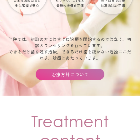
完全な滅菌消毒と
セレック、CTなど
夜７時まで診療
衛生管理で安心
最新の設備を完備
駐車場12台完備
当院では、初診の方にはすぐに治療を開始するのではなく、初
診カウンセリングを行っています。
できるだけ歯を残す治療、できるだけ歯を抜かない治療にこだ
わり、診療にあたっています。
治療方針について
Treatment
content