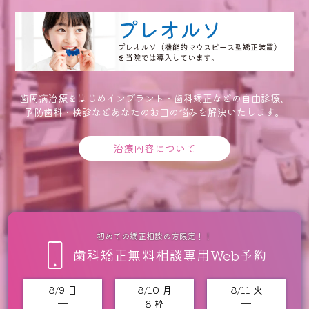
歯周病治療をはじめインプラント・歯科矯正などの自由診療、
予防歯科・検診などあなたのお口の悩みを解決いたします。
治療内容について
初めての矯正相談の方限定！！
歯科矯正無料相談専用Web予約
8/9 日
8/10 月
8/11 火
━
8 枠
━