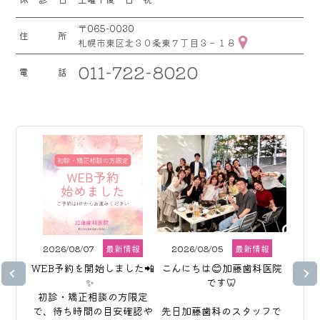
〒065-0030
住所
札幌市東区北３０条東７丁目３－１８
011-722-8020
電話
2026/08/07
最新情報
2026/08/05
最新情報
202
WEB予約を開始しました📲
こんにちは😊加藤歯科医院
こんに
✨  

です🦷

初診・矯正相談の方限定
で、待ち時間の目安確認や
先日加藤歯科のスタッフで
イン