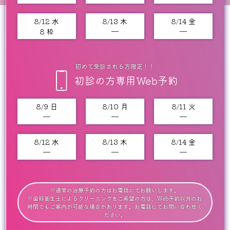
8/12 水
8/13 木
8/14 金
8 枠
━
━
初めて受診される方限定！！
初診の方専用Web予約
8/9 日
8/10 月
8/11 火
━
━
━
8/12 水
8/13 木
8/14 金
━
━
━
※通常の治療予約の方はお電話にてお願いします。
※歯科衛生士によるクリーニングをご希望の方は、Web予約以外のお
時間でもご案内が可能な場合があります。お電話にてお問い合わせく
ださい。