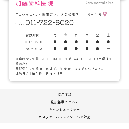
加藤歯科医院
Kato dental clinic
札幌市東区北３０条東７丁目３－１８
〒065-0030
011-722-8020
TEL：
診療時間
月
火
水
木
金
土
9:00～13:00
●
●
●
●
●
●
14:30～19:00
●
●
●
●
●
━
診療時間 / 午前 9:00 - 13:00、午後 14:30 - 19:00（土曜は午
前のみ）
最終受付 / 午前 12:30まで、午後 18:30までとなります。
休診日 / 土曜午後・日曜・祝日
採用情報
施設基準について
キャンセルポリシー
カスタマーハラスメントへの対応