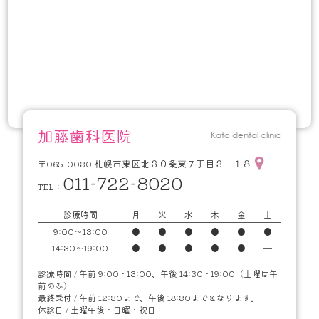
加藤歯科医院
Kato dental clinic
札幌市東区北３０条東７丁目３－１８
〒065-0030
011-722-8020
TEL：
診療時間
月
火
水
木
金
土
9:00～13:00
●
●
●
●
●
●
14:30～19:00
●
●
●
●
●
━
診療時間 / 午前 9:00 - 13:00、午後 14:30 - 19:00（土曜は午
前のみ）
最終受付 / 午前 12:30まで、午後 18:30までとなります。
休診日 / 土曜午後・日曜・祝日