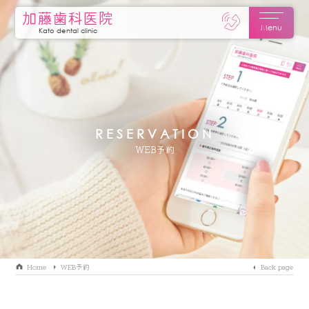
加藤歯科医院
Menu
Kato dental clinic
RESERVATION
WEB予約
Home
WEB予約
Back page