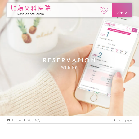
加藤歯科医院
Menu
Kato dental clinic
RESERVATION
WEB予約
Home
WEB予約
Back page