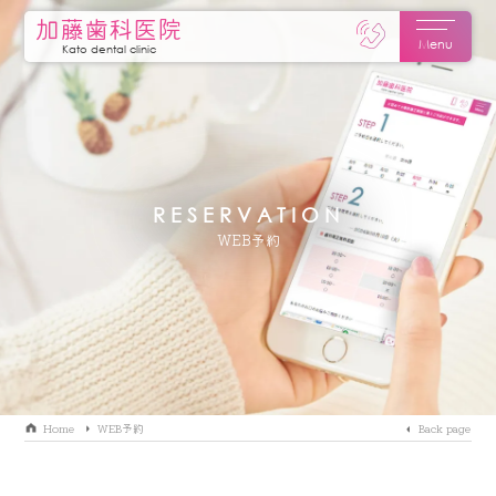
加藤歯科医院
Menu
Kato dental clinic
RESERVATION
WEB予約
Home
WEB予約
Back page