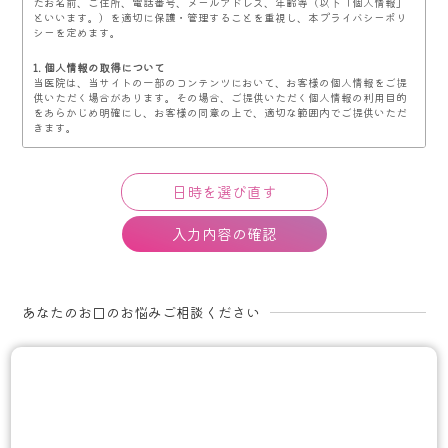
たお名前、ご住所、電話番号、メールアドレス、年齢等（以下「個人情報」
といいます。）を適切に保護・管理することを重視し、本プライバシーポリ
シーを定めます。
1. 個人情報の取得について
当医院は、当サイトの一部のコンテンツにおいて、お客様の個人情報をご提
供いただく場合があります。その場合、ご提供いただく個人情報の利用目的
をあらかじめ明確にし、お客様の同意の上で、適切な範囲内でご提供いただ
きます。
2. 個人情報の管理について
当医院は、不正なアクセスや情報の紛失、破綻、改竄、漏洩等が生じぬよう
安全管理を徹底します。業務の一部として、個人情報の取り扱いを業者へ委
託する場合がありますが、秘密保持契約を結んだ上で、委託業者の監督は、
当医院が責任をもって行います。また、前記以外では法令に基く手続きを経
て、司法関係機関等からの要請があった場合を除いては、第三者に開示する
ことは一切ありません。
3. 個人情報の利用について
当医院は、取得等の際に示した利用目的の範囲内で、かつ業務の遂行上必要
あなたのお口のお悩みご相談ください
な限度内で、個人情報を利用します。個人情報の取り扱いを第三者に委託す
る場合は、当該第三者に秘密を厳守するよう契約を締結し、その責任の所在
を明確にし、個人情報の安全管理のために必要かつ適切な監督を行います。
4. 個人情報の第三者提供について
当医院は、原則として以下に定める場合を除き、個人情報を第三者に提供し
ません。
・ お客様の同意がある場合
・ 個人情報保護法その他法令に定めのある場合