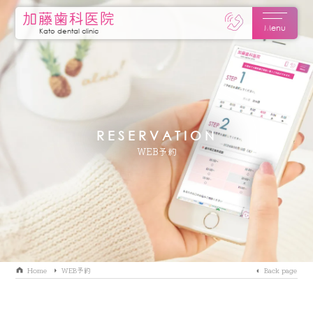
加藤歯科医院
Menu
Kato dental clinic
RESERVATION
WEB予約
Home
WEB予約
Back page