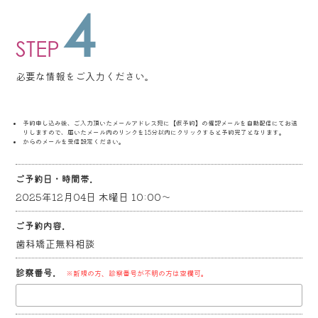
4
STEP
必要な情報をご入力ください。
予約申し込み後、ご入力頂いたメールアドレス宛に【仮予約】の確認メールを自動配信にてお送
りしますので、届いたメール内のリンクを15分以内にクリックすると予約完了となります。
からのメールを受信設定ください。
ご予約日・時間帯.
2025年12月04日 木曜日 10:00～
ご予約内容.
歯科矯正無料相談
診察番号.
※新規の方、診察番号が不明の方は空欄可。