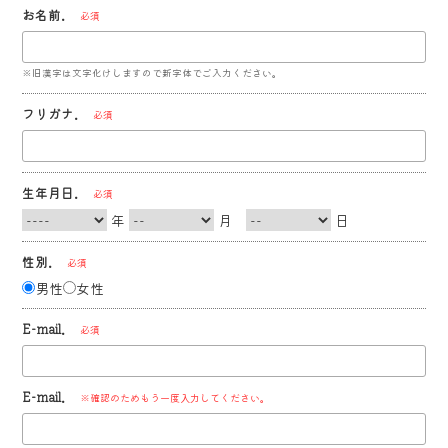
お名前.
必須
※旧漢字は文字化けしますので新字体でご入力ください。
フリガナ.
必須
生年月日.
必須
年
月
日
性別.
必須
男性
女性
E-mail.
必須
E-mail.
※確認のためもう一度入力してください。