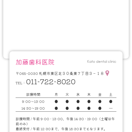
5. 個人情報に関するお問い合わせ（訂正・開示・削除）について
当医院は、お客様がご自身の個人情報について、開示・訂正・利用停止・消
去を申し出られた場合は速やかに対応します。
6. 個人情報保護関連規程の制定・実施・改善
当医院は、上記の方針を徹底するため、これを全職員並びに関係者に周知・
実施し、本プライバシーポリシーの内容を継続的に見直し、改善に努めま
す。
加藤歯科医院
加藤歯科医院
Kato dental clinic
〒065-0030 札幌市東区北３０条東７丁目３－１８
札幌市東区北３０条東７丁目３－１８
〒065-0030
011-722-8020
TEL：
診療時間
月
火
水
木
金
土
9:00～13:00
●
●
●
●
●
●
14:30～19:00
●
●
●
●
●
━
診療時間 / 午前 9:00 - 13:00、午後 14:30 - 19:00（土曜は午
前のみ）
最終受付 / 午前 12:30まで、午後 18:30までとなります。