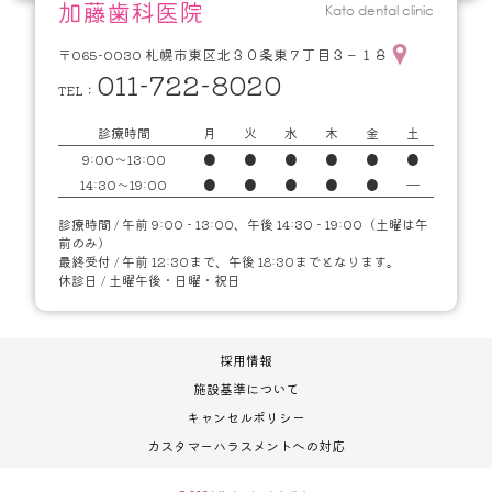
加藤歯科医院
Kato dental clinic
札幌市東区北３０条東７丁目３－１８
〒065-0030
011-722-8020
TEL：
診療時間
月
火
水
木
金
土
9:00～13:00
●
●
●
●
●
●
14:30～19:00
●
●
●
●
●
━
診療時間 / 午前 9:00 - 13:00、午後 14:30 - 19:00（土曜は午
前のみ）
最終受付 / 午前 12:30まで、午後 18:30までとなります。
休診日 / 土曜午後・日曜・祝日
採用情報
施設基準について
キャンセルポリシー
カスタマーハラスメントへの対応